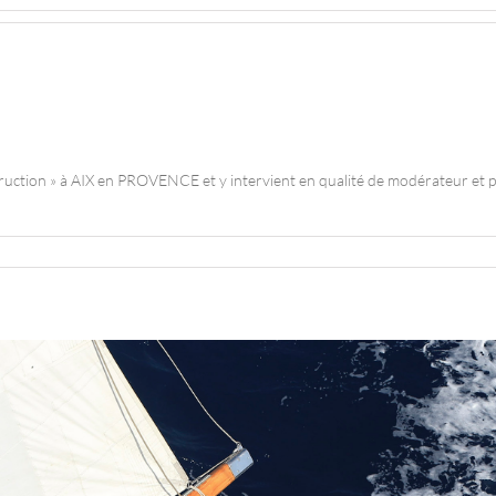
ction » à AIX en PROVENCE et y intervient en qualité de modérateur et p