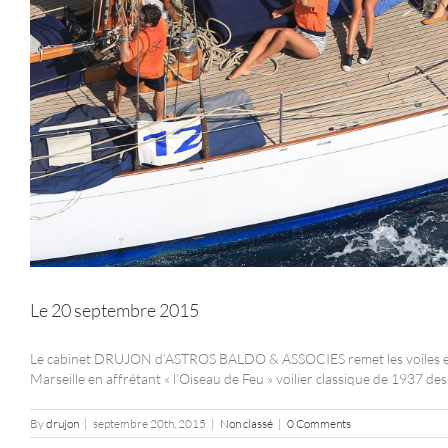
Le 20 septembre 2015
Le cabinet DRUJON d’ASTROS BALDO & ASSOCIES remet les voiles et 
Marseille en affrétant « l’Oiseau de Feu » voilier classique de 1937 
By
drujon
|
septembre 20th, 2015
|
Non classé
|
0 Comments