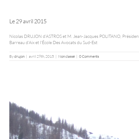
Le 29 avril 2015
Nicolas DRUJON d’ASTROS et M. Jean-Jacques POLITANO, Président du T
Barreau d’Aix et l’École Des Avocats du Sud-Est
By
drujon
|
avril 29th, 2015
|
Non classé
|
0 Comments