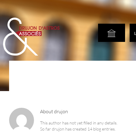
ACCUEIL
About
drujon
This author has not yet filled in any details.
So far drujon has created 14 blog entries.