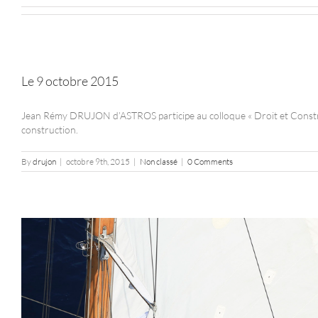
Le 9 octobre 2015
Jean Rémy DRUJON d’ASTROS participe au colloque « Droit et Constru
construction.
By
drujon
|
octobre 9th, 2015
|
Non classé
|
0 Comments