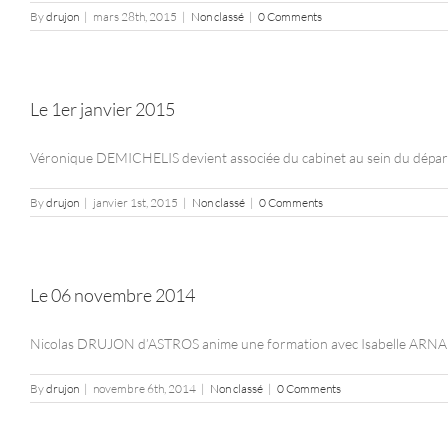
By
drujon
|
mars 28th, 2015
|
Non classé
|
0 Comments
Le 1er janvier 2015
Véronique DEMICHELIS devient associée du cabinet au sein du départe
By
drujon
|
janvier 1st, 2015
|
Non classé
|
0 Comments
Le 06 novembre 2014
Nicolas DRUJON d’ASTROS anime une formation avec Isabelle ARNAUD 
By
drujon
|
novembre 6th, 2014
|
Non classé
|
0 Comments